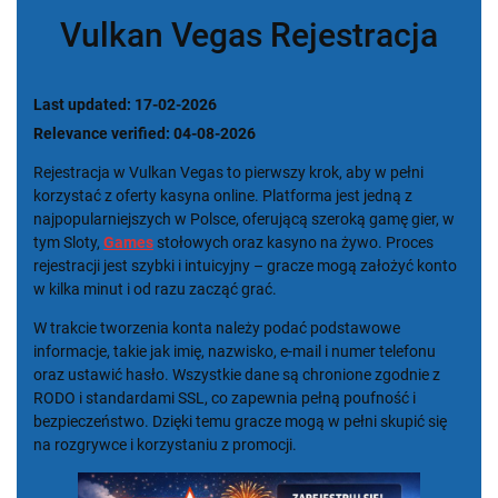
Vulkan Vegas Rejestracja
Last updated: 17-02-2026
Relevance verified: 04-08-2026
Rejestracja w Vulkan Vegas to pierwszy krok, aby w pełni
korzystać z oferty kasyna online. Platforma jest jedną z
najpopularniejszych w Polsce, oferującą szeroką gamę gier, w
tym Sloty,
Games
stołowych oraz kasyno na żywo. Proces
rejestracji jest szybki i intuicyjny – gracze mogą założyć konto
w kilka minut i od razu zacząć grać.
W trakcie tworzenia konta należy podać podstawowe
informacje, takie jak imię, nazwisko, e-mail i numer telefonu
oraz ustawić hasło. Wszystkie dane są chronione zgodnie z
RODO i standardami SSL, co zapewnia pełną poufność i
bezpieczeństwo. Dzięki temu gracze mogą w pełni skupić się
na rozgrywce i korzystaniu z promocji.