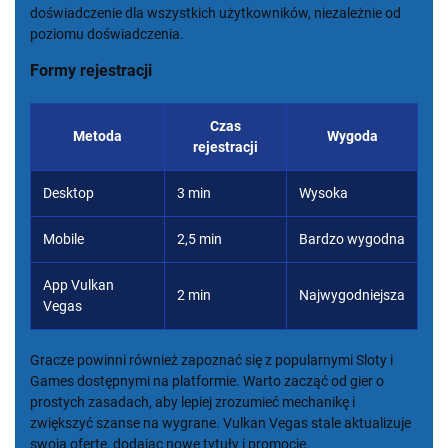
doświadczenie dla wszystkich użytkowników, niezależnie od
poziomu doświadczenia.
Formy rejestracji
Czas
Metoda
Wygoda
rejestracji
Desktop
3 min
Wysoka
Mobile
2,5 min
Bardzo wygodna
App Vulkan
2 min
Najwygodniejsza
Vegas
Gracze powinni również zapoznać się z popularnymi Sloty i
Games dostępnymi na platformie. Warto zacząć od gier o
prostych zasadach, aby lepiej zrozumieć mechanikę i
zwiększyć szanse na wygrane. Vulkan Vegas stale aktualizuje
swoją ofertę, dodając nowe tytuły i promocje.