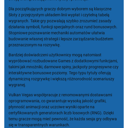
Dla początkujących graczy dobrym wyborem są klasyczne
Sloty z przejrzystym układem linii wypłat i czytelną tabelą
wygranych. Takie gry pozwalają szybko zrozumieć zasady
działania symboli, funkcji specjalnych oraz rund bonusowych.
Stopniowe poznawanie mechaniki automatów ułatwia
budowanie własnej strategii i lepsze zarządzanie budżetem
przeznaczonym na rozrywkę.
Bardziej doświadczeni użytkownicy mogą natomiast
wypróbować rozbudowane Games z dodatkowymi funkcjami,
takimi jak mnożniki, darmowe spiny, jackpoty progresywne czy
interaktywne bonusowe poziomy. Tego typu tytuły oferują
dynamiczną rozgrywkę i większą różnorodność scenariuszy
wygranej.
Vulkan Vegas współpracuje z renomowanymi dostawcami
oprogramowania, co gwarantuje wysoką jakość grafiki,
płynność animacji oraz uczciwe wyniki oparte na
certyfikowanych generatorach liczb losowych (RNG). Dzięki
temu gracze mogą mieć pewność, że każda sesja gry odbywa
się w transparentnych warunkach.