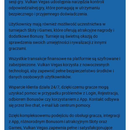
sesji gry. Vulkan Vegas udostępnia narzędzia kontroli
odpowiedzialnej gry, które pomagają w utrzymaniu
bezpiecznego i przyjemnego doświadczenia.
Użytkownicy mają również możliwość uczestnictwa w
turniejach Sloty i Games, które oferują atrakcyjne nagrody i
dodatkowe Bonusy. Turnieje są świetną okazją do
sprawdzenia swoich umiejętności i rywalizacji z innymi
graczami.
Wszystkie transakcje finansowe na platformie są szyfrowane i
zabezpieczone. Vulkan Vegas korzysta z nowoczesnych
technologii, aby zapewnić pełne bezpieczeństwo środków i
danych osobowych użytkowników.
Wsparcie klienta działa 24/7, dzięki czemu gracze mogą
uzyskać pomoc w przypadku problemów z Login, Rejestracja,
odbiorem Bonusów czy korzystaniem z App. Kontakt odbywa
się przez live chat, e-mail lub centrum pomocy.
Dzięki kompleksowemu podejściu do obsługi gracza, integracji
z App, różnorodnym Bonusom i atrakcyjnym Sloty oraz
Games, Vulkan Vegas zapewnia pełne i satysfakcjonujące