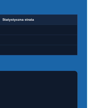
Statystyczna strata