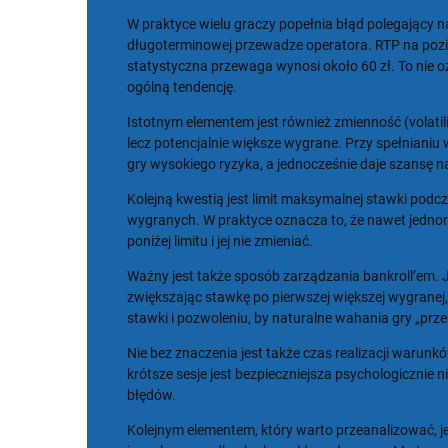
W praktyce wielu graczy popełnia błąd polegający 
długoterminowej przewadze operatora. RTP na pozio
statystyczna przewaga wynosi około 60 zł. To nie o
ogólną tendencję.
Istotnym elementem jest również zmienność (volatilit
lecz potencjalnie większe wygrane. Przy spełniani
gry wysokiego ryzyka, a jednocześnie daje szansę na s
Kolejną kwestią jest limit maksymalnej stawki podc
wygranych. W praktyce oznacza to, że nawet jedno
poniżej limitu i jej nie zmieniać.
Ważny jest także sposób zarządzania bankroll’em. Je
zwiększając stawkę po pierwszej większej wygranej
stawki i pozwoleniu, by naturalne wahania gry „pr
Nie bez znaczenia jest także czas realizacji warunk
krótsze sesje jest bezpieczniejsza psychologicznie
błędów.
Kolejnym elementem, który warto przeanalizować, 