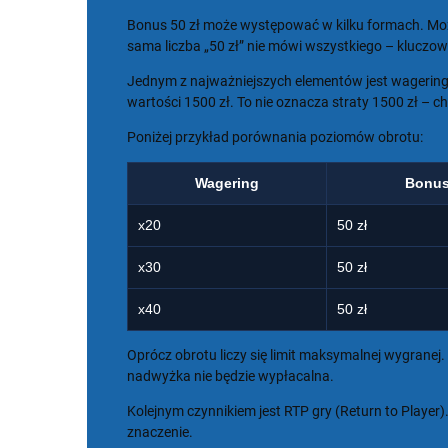
Bonus 50 zł może występować w kilku formach. Może
sama liczba „50 zł” nie mówi wszystkiego – kluczow
Jednym z najważniejszych elementów jest wagering (
wartości 1500 zł. To nie oznacza straty 1500 zł – 
Poniżej przykład porównania poziomów obrotu:
Wagering
Bonus
x20
50 zł
x30
50 zł
x40
50 zł
Oprócz obrotu liczy się limit maksymalnej wygranej.
nadwyżka nie będzie wypłacalna.
Kolejnym czynnikiem jest RTP gry (Return to Player)
znaczenie.