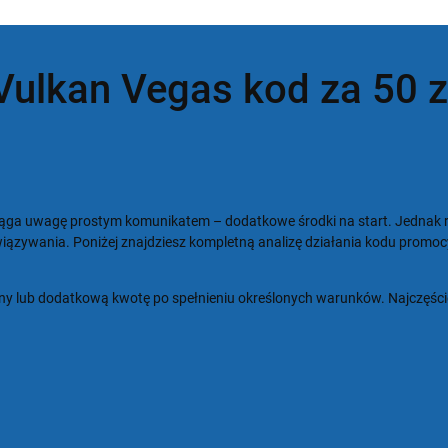
Vulkan Vegas kod za 50 z
ciąga uwagę prostym komunikatem – dodatkowe środki na start. Jednak re
ązywania. Poniżej znajdziesz kompletną analizę działania kodu promoc
y lub dodatkową kwotę po spełnieniu określonych warunków. Najczęści