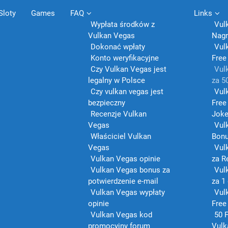
Sloty
Games
FAQ
Links
Wypłata środków z
Vul
Vulkan Vegas
Nag
Dokonać wpłaty
Vul
Konto weryfikacyjne
Free
Czy Vulkan Vegas jest
Vul
legalny w Polsce
za 50
Сzy vulkan vegas jest
Vul
bezpieczny
Free
Recenzje Vulkan
Joke
Vegas
Vul
Właściciel Vulkan
Bonu
Vegas
Vul
Vulkan Vegas opinie
za R
Vulkan Vegas bonus za
Vul
potwierdzenie e-mail
za 1
Vulkan Vegas wypłaty
Vul
opinie
Free
Vulkan Vegas kod
50 
promocyjny forum
Vulk