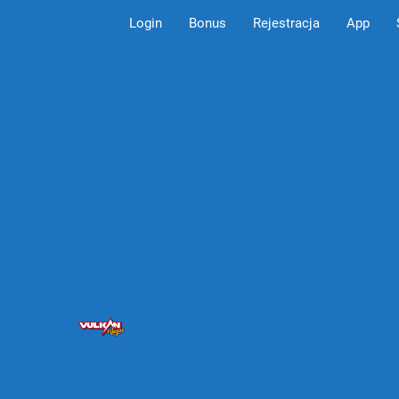
Login
Bonus
Rejestracja
App