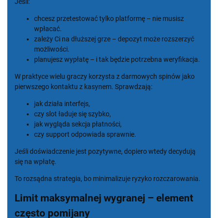
Jeśli:
chcesz przetestować tylko platformę – nie musisz
wpłacać.
zależy Ci na dłuższej grze – depozyt może rozszerzyć
możliwości.
planujesz wypłatę – i tak będzie potrzebna weryfikacja.
W praktyce wielu graczy korzysta z darmowych spinów jako
pierwszego kontaktu z kasynem. Sprawdzają:
jak działa interfejs,
czy slot ładuje się szybko,
jak wygląda sekcja płatności,
czy support odpowiada sprawnie.
Jeśli doświadczenie jest pozytywne, dopiero wtedy decydują
się na wpłatę.
To rozsądna strategia, bo minimalizuje ryzyko rozczarowania.
Limit maksymalnej wygranej – element
często pomijany