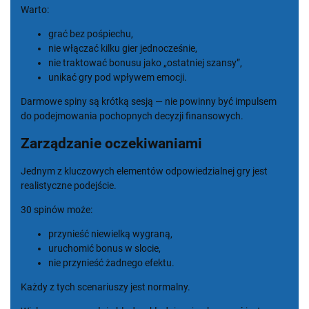
Warto:
grać bez pośpiechu,
nie włączać kilku gier jednocześnie,
nie traktować bonusu jako „ostatniej szansy”,
unikać gry pod wpływem emocji.
Darmowe spiny są krótką sesją — nie powinny być impulsem
do podejmowania pochopnych decyzji finansowych.
Zarządzanie oczekiwaniami
Jednym z kluczowych elementów odpowiedzialnej gry jest
realistyczne podejście.
30 spinów może:
przynieść niewielką wygraną,
uruchomić bonus w slocie,
nie przynieść żadnego efektu.
Każdy z tych scenariuszy jest normalny.