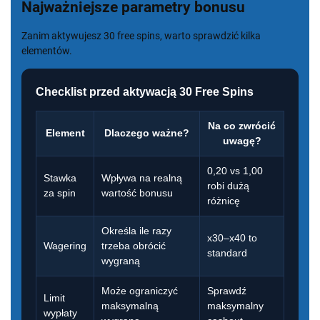
Najważniejsze parametry bonusu
Zanim aktywujesz 30 free spins, warto sprawdzić kilka
elementów.
Checklist przed aktywacją 30 Free Spins
Na co zwrócić
Element
Dlaczego ważne?
uwagę?
0,20 vs 1,00
Stawka
Wpływa na realną
robi dużą
za spin
wartość bonusu
różnicę
Określa ile razy
x30–x40 to
Wagering
trzeba obrócić
standard
wygraną
Może ograniczyć
Sprawdź
Limit
maksymalną
maksymalny
wypłaty