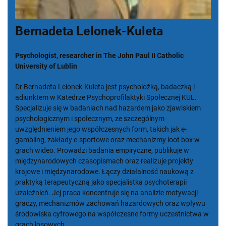
Bernadeta Lelonek-Kuleta
Psychologist, researcher in The John Paul II Catholic
University of Lublin
Dr Bernadeta Lelonek-Kuleta jest psycholożką, badaczką i
adiunktem w Katedrze Psychoprofilaktyki Społecznej KUL.
Specjalizuje się w badaniach nad hazardem jako zjawiskiem
psychologicznym i społecznym, ze szczególnym
uwzględnieniem jego współczesnych form, takich jak e-
gambling, zakłady e-sportowe oraz mechanizmy loot box w
grach wideo. Prowadzi badania empiryczne, publikuje w
międzynarodowych czasopismach oraz realizuje projekty
krajowe i międzynarodowe. Łączy działalność naukową z
praktyką terapeutyczną jako specjalistka psychoterapii
uzależnień. Jej praca koncentruje się na analizie motywacji
graczy, mechanizmów zachowań hazardowych oraz wpływu
środowiska cyfrowego na współczesne formy uczestnictwa w
grach losowych.