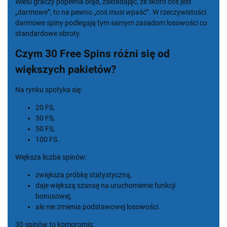
Wielu graczy popełnia błąd, zakładając, że skoro coś jest
„darmowe”, to na pewno „coś musi wpaść”. W rzeczywistości
darmowe spiny podlegają tym samym zasadom losowości co
standardowe obroty.
Czym 30 Free Spins różni się od
większych pakietów?
Na rynku spotyka się:
20 FS,
30 FS,
50 FS,
100 FS.
Większa liczba spinów:
zwiększa próbkę statystyczną,
daje większą szansę na uruchomienie funkcji
bonusowej,
ale nie zmienia podstawowej losowości.
30 spinów to kompromis: