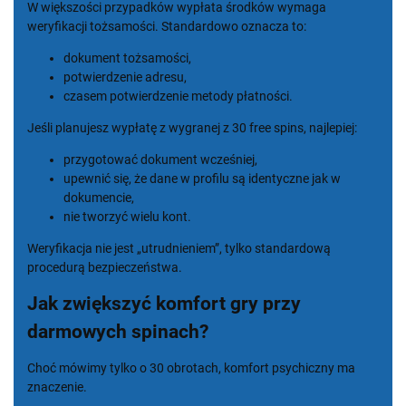
W większości przypadków wypłata środków wymaga
weryfikacji tożsamości. Standardowo oznacza to:
dokument tożsamości,
potwierdzenie adresu,
czasem potwierdzenie metody płatności.
Jeśli planujesz wypłatę z wygranej z 30 free spins, najlepiej:
przygotować dokument wcześniej,
upewnić się, że dane w profilu są identyczne jak w
dokumencie,
nie tworzyć wielu kont.
Weryfikacja nie jest „utrudnieniem”, tylko standardową
procedurą bezpieczeństwa.
Jak zwiększyć komfort gry przy
darmowych spinach?
Choć mówimy tylko o 30 obrotach, komfort psychiczny ma
znaczenie.