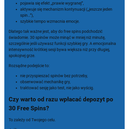
pojawia się efekt „prawie wygranej”,
aktywuje się mechanizm kontynuacji („jeszcze jeden
spin…”),
szybkie tempo wzmacnia emocje.
Dlatego tak ważne jest, aby do free spins podchodzić
świadomie. 30 spinów może minąć w mniej niż minutę,
szczególnie jeśli używasz funkcji szybkiej gry. A emocjonalna
intensywność krótkiej sesji bywa większa niż przy długiej,
spokojnej grze.
Rozsądne podejście to:
nie przyspieszać spinów bez potrzeby,
obserwować mechanikę gry,
traktować sesję jako test, nie jako wyścig.
Czy warto od razu wpłacać depozyt po
30 Free Spins?
To zależy od Twojego celu.