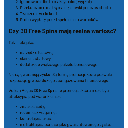
Ignorowanie limitu maksymalnej wypłaty.
Przekraczanie maksymalnej stawki podczas obrotu.
Tworzenie wielu kont.
Próba wypłaty przed spełnieniem warunków.
Czy 30 Free Spins mają realną wartość?
Tak — ale jako:
narzędzie testowe,
element startowy,
dodatek do większego pakietu bonusowego.
Nie są gwarancją zysku. Są formą promocji, która pozwala
rozpocząć grę bez dużego zaangażowania finansowego.
Vulkan Vegas 30 Free Spins to promocja, która może być
atrakcyjna pod warunkiem, że:
znasz zasady,
rozumiesz wagering,
kontrolujesz czas,
nie traktujesz bonusu jako gwarantowanego zysku.