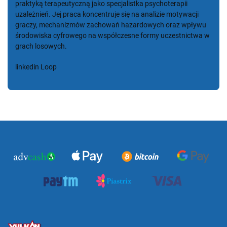
praktyką terapeutyczną jako specjalistka psychoterapii
uzależnień. Jej praca koncentruje się na analizie motywacji
graczy, mechanizmów zachowań hazardowych oraz wpływu
środowiska cyfrowego na współczesne formy uczestnictwa w
grach losowych.
linkedin
Loop