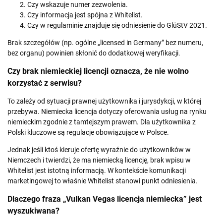
Czy wskazuje numer zezwolenia.
Czy informacja jest spójna z Whitelist.
Czy w regulaminie znajduje się odniesienie do GlüStV 2021.
Brak szczegółów (np. ogólne „licensed in Germany” bez numeru,
bez organu) powinien skłonić do dodatkowej weryfikacji.
Czy brak niemieckiej licencji oznacza, że nie wolno
korzystać z serwisu?
To zależy od sytuacji prawnej użytkownika i jurysdykcji, w której
przebywa. Niemiecka licencja dotyczy oferowania usług na rynku
niemieckim zgodnie z tamtejszym prawem. Dla użytkownika z
Polski kluczowe są regulacje obowiązujące w Polsce.
Jednak jeśli ktoś kieruje ofertę wyraźnie do użytkowników w
Niemczech i twierdzi, że ma niemiecką licencję, brak wpisu w
Whitelist jest istotną informacją. W kontekście komunikacji
marketingowej to właśnie Whitelist stanowi punkt odniesienia.
Dlaczego fraza „Vulkan Vegas licencja niemiecka” jest
wyszukiwana?