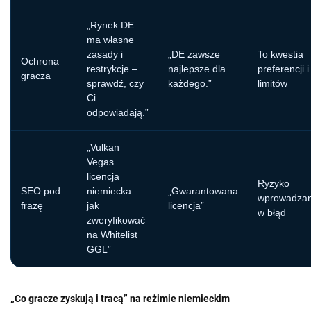
„Rynek DE
ma własne
zasady i
„DE zawsze
To kwestia
Ochrona
restrykcje –
najlepsze dla
preferencji i
gracza
sprawdź, czy
każdego.”
limitów
Ci
odpowiadają.”
„Vulkan
Vegas
licencja
Ryzyko
SEO pod
niemiecka –
„Gwarantowana
wprowadzan
frazę
jak
licencja”
w błąd
zweryfikować
na Whitelist
GGL”
„Co gracze zyskują i tracą” na reżimie niemieckim