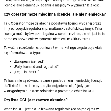
licencję jako element układanki, a nie jedyny wyznacznik jakości.
Czy operator może mieć inną licencję, ale nie niemiecką?
Tak. Operator może działać na podstawie licencji wydanej przez
inny europejski regulator (np. maltański, estoński czy inny). Taka
licencja może być w pełni legalna w swoim reżimie, ale nie jest to to
samo co zezwolenie w systemie niemieckim GlüStV 2021.
To ważne rozróżnienie, ponieważ w marketingu często pojawiają
się sformułowania typu:
„European licensed”
„Fully licensed and regulated”
„Legal in the EU”
Te hasła nie są równoznaczne z posiadaniem niemieckiej licencji.
Jeśli ktoś konkretnie pyta o „licencję niemiecką”, jedynym
wiarygodnym punktem odniesienia pozostaje Whitelist GGL.
Czy lista GGL jest zawsze aktualna?
Whitelist GGL jest aktualizowana regularnie (co najmniej raz w