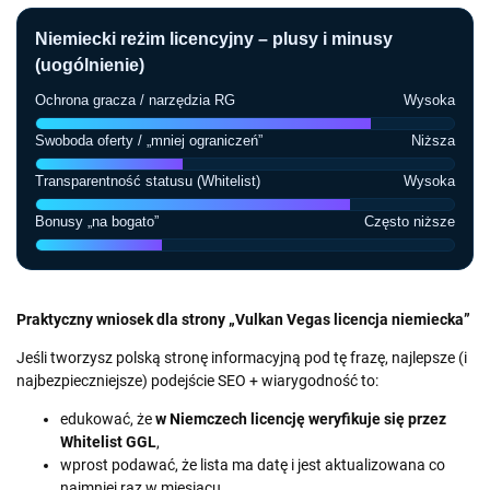
Niemiecki reżim licencyjny – plusy i minusy
(uogólnienie)
Ochrona gracza / narzędzia RG
Wysoka
Swoboda oferty / „mniej ograniczeń”
Niższa
Transparentność statusu (Whitelist)
Wysoka
Bonusy „na bogato”
Często niższe
Praktyczny wniosek dla strony „Vulkan Vegas licencja niemiecka”
Jeśli tworzysz polską stronę informacyjną pod tę frazę, najlepsze (i
najbezpieczniejsze) podejście SEO + wiarygodność to:
edukować, że
w Niemczech licencję weryfikuje się przez
Whitelist GGL
,
wprost podawać, że lista ma datę i jest aktualizowana co
najmniej raz w miesiącu,