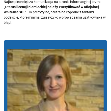
Najbezpieczniejsza komunikacja na stronie informacyjnej brzmi:
„Status licencji niemieckiej należy zweryfikować w oficjalnej
Whitelist GGL”
. To precyzyjne, neutralne i zgodne z faktami
podejście, które minimalizuje ryzyko wprowadzania użytkownika w
błąd.