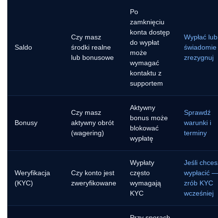
Po
zamknięciu
konta dostęp
Czy masz
Wypłać lub
do wypłat
Saldo
środki realne
świadomie
może
lub bonusowe
zrezygnuj
wymagać
kontaktu z
supportem
Aktywny
Czy masz
Sprawdź
bonus może
Bonusy
aktywny obrót
warunki i
blokować
(wagering)
terminy
wypłatę
Wypłaty
Jeśli chces
Weryfikacja
Czy konto jest
często
wypłacić 
(KYC)
zweryfikowane
wymagają
zrób KYC
KYC
wcześniej
Przy sporach