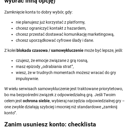
wybrać inną opcję)
Zamknięcie konta to dobry wybór, gdy:
nie planujesz już korzystać z platformy,
chcesz ograniczyć kontakt z hazardem,
chcesz przestać dostawać komunikację marketingową,
chcesz uporządkować cyfrowe ślady i dane.
Z kolei
blokada czasowa / samowykluczenie
może być lepsze, jeśli:
czujesz, że emocje związane z grą rosną,
masz epizody „odrabiania strat”,
wiesz, że w trudnych momentach możesz wracać do gry
impulsywnie.
W wielu serwisach samowykluczenie jest traktowane priorytetowo,
bo ma bezpośredni związek z odpowiedzialną grą. Jeśli Twoim
celem jest
ochrona siebie
, wybieraj narzędzia odpowiedzialnej gry –
one zwykle działają szybciej i mocniej niż standardowe „zamknij
konto”.
Zanim usuniesz konto: checklista