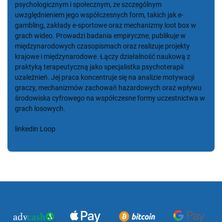
psychologicznym i społecznym, ze szczególnym
uwzględnieniem jego współczesnych form, takich jak e-
gambling, zakłady e-sportowe oraz mechanizmy loot box w
grach wideo. Prowadzi badania empiryczne, publikuje w
międzynarodowych czasopismach oraz realizuje projekty
krajowe i międzynarodowe. Łączy działalność naukową z
praktyką terapeutyczną jako specjalistka psychoterapii
uzależnień. Jej praca koncentruje się na analizie motywacji
graczy, mechanizmów zachowań hazardowych oraz wpływu
środowiska cyfrowego na współczesne formy uczestnictwa w
grach losowych.
linkedin
Loop