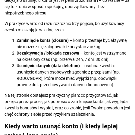
decyzja o usunięciu konta jest w pełni zrozumiała i – co ważne – da
się to zrobić w sposób spokojny, uporządkowany i bez
niepotrzebnego stresu.
W praktyce warto od razu rozróżnić trzy pojęcia, bo użytkownicy
często mieszają je w jedną rzecz:
Zamknięcie konta (closure)
– konto przestaje być aktywne,
nie możesz się zalogować i korzystać z usług.
Dezaktywacja / blokada czasowa
– konto jest wstrzymane
na określony czas (np. przerwa 24h, 7 dni, 30 dni).
Usunięcie danych (data deletion)
– osobna kwestia:
usunięcie danych osobowych zgodnie z przepisami (np.
RODO/GDPR), które może mieć wyjątki (np. obowiązki
prawne dot. przechowywania danych finansowych).
Na tej stronie dostajesz praktyczny plan: co przygotować, jak
przejść przez proces, jak poprosić o zamknięcie konta, jak wygląda
kwestia bonusów i wypłat, oraz co zrobić, jeśli Twoim powodem jest
chęć ochrony siebie przed ryzykiem uzależnienia.
Kiedy warto usunąć konto (i kiedy lepiej