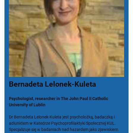
Bernadeta Lelonek-Kuleta
Psychologist, researcher in The John Paul II Catholic
University of Lublin
Dr Bernadeta Lelonek-Kuleta jest psycholożką, badaczką i
adiunktem w Katedrze Psychoprofilaktyki Społecznej KUL.
Specjalizuje się w badaniach nad hazardem jako zjawiskiem