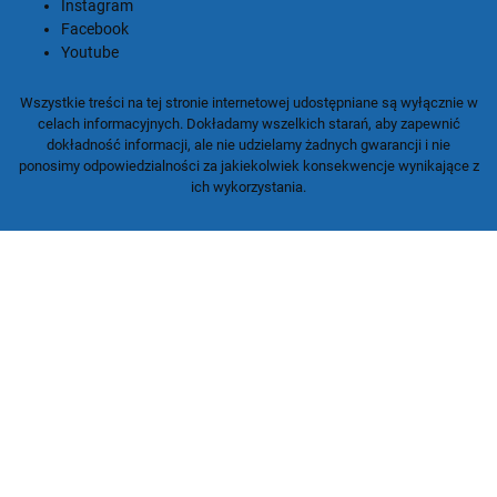
Instagram
Facebook
Youtube
Wszystkie treści na tej stronie internetowej udostępniane są wyłącznie w
celach informacyjnych. Dokładamy wszelkich starań, aby zapewnić
dokładność informacji, ale nie udzielamy żadnych gwarancji i nie
ponosimy odpowiedzialności za jakiekolwiek konsekwencje wynikające z
ich wykorzystania.