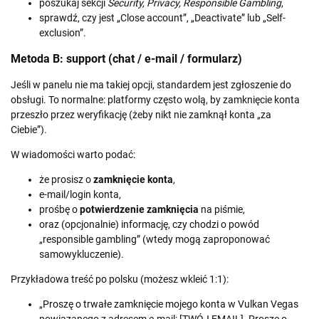
poszukaj sekcji
Security, Privacy, Responsible Gambling
,
sprawdź, czy jest „Close account”, „Deactivate” lub „Self-
exclusion”.
Metoda B: support (chat / e-mail / formularz)
Jeśli w panelu nie ma takiej opcji, standardem jest zgłoszenie do
obsługi. To normalne: platformy często wolą, by zamknięcie konta
przeszło przez weryfikację (żeby nikt nie zamknął konta „za
Ciebie”).
W wiadomości warto podać:
że prosisz o
zamknięcie konta
,
e-mail/login konta,
prośbę o
potwierdzenie zamknięcia
na piśmie,
oraz (opcjonalnie) informację, czy chodzi o powód
„responsible gambling” (wtedy mogą zaproponować
samowykluczenie).
Przykładowa treść po polsku (możesz wkleić 1:1):
„Proszę o trwałe zamknięcie mojego konta w Vulkan Vegas
powiązanego z adresem e-mail: [TWÓJ EMAIL]. Proszę o