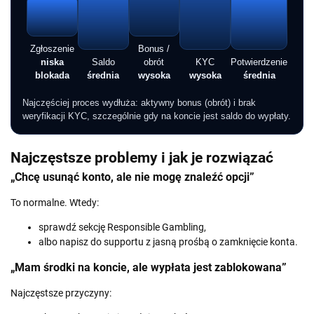
Zgłoszenie
Bonus /
niska
Saldo
obrót
KYC
Potwierdzenie
blokada
średnia
wysoka
wysoka
średnia
Najczęściej proces wydłuża: aktywny bonus (obrót) i brak
weryfikacji KYC, szczególnie gdy na koncie jest saldo do wypłaty.
Najczęstsze problemy i jak je rozwiązać
„Chcę usunąć konto, ale nie mogę znaleźć opcji”
To normalne. Wtedy:
sprawdź sekcję Responsible Gambling,
albo napisz do supportu z jasną prośbą o zamknięcie konta.
„Mam środki na koncie, ale wypłata jest zablokowana”
Najczęstsze przyczyny: