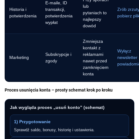
E-maile, ID
lub
Historia i
transakcji,
Zrób zrzuty
pytaniach to
potwierdzenia
potwierdzenia
pobierz plik
najlepszy
wypłat
dowód
Zmniejsza
kontakt z
Wyłącz
Subskrypcje i
reklamami
Marketing
newsletter 
zgody
nawet przed
powiadomi
zamknięciem
konta
Proces usunięcia konta – prosty schemat krok po kroku
Jak wygląda proces „usuń konto” (schemat)
1) Przygotowanie
Sprawdź saldo, bonusy, historię i ustawienia.