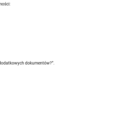
mości:
ie dodatkowych dokumentów?”.