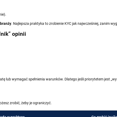
ie).
 branży
. Najlepsza praktyka to zrobienie KYC jak najwcześniej, zanim wy
nik” opinii
tę lub wymagać spełnienia warunków. Dlatego jeśli priorytetem jest „w
esz zrobić, żeby je ograniczyć.