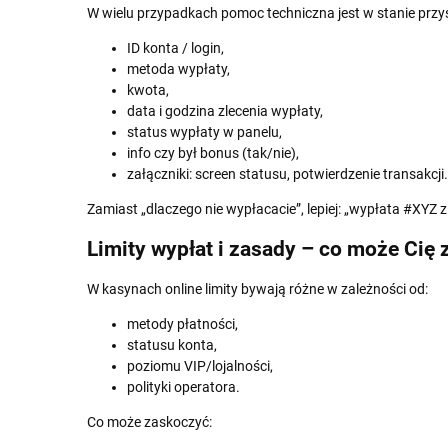
W wielu przypadkach pomoc techniczna jest w stanie przysp
ID konta / login,
metoda wypłaty,
kwota,
data i godzina zlecenia wypłaty,
status wypłaty w panelu,
info czy był bonus (tak/nie),
załączniki: screen statusu, potwierdzenie transakcji.
Zamiast „dlaczego nie wypłacacie”, lepiej: „wypłata #XY
Limity wypłat i zasady – co może Cię
W kasynach online limity bywają różne w zależności od:
metody płatności,
statusu konta,
poziomu VIP/lojalności,
polityki operatora.
Co może zaskoczyć: