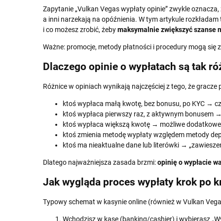
Zapytanie „Vulkan Vegas wypłaty opinie” zwykle oznacza,
a inni narzekają na opóźnienia. W tym artykule rozkładam
i co możesz zrobić, żeby
maksymalnie zwiększyć szanse n
Ważne: promocje, metody płatności i procedury mogą się z
Dlaczego opinie o wypłatach są tak ró
Różnice w opiniach wynikają najczęściej z tego, że gracz
ktoś wypłaca małą kwotę, bez bonusu, po KYC → czę
ktoś wypłaca pierwszy raz, z aktywnym bonusem → 
ktoś wypłaca większą kwotę → możliwe dodatkowe
ktoś zmienia metodę wypłaty względem metody depo
ktoś ma nieaktualne dane lub literówki → „zawiesze
Dlatego najważniejsza zasada brzmi:
opinię o wypłacie w
Jak wygląda proces wypłaty krok po k
Typowy schemat w kasynie online (również w Vulkan Vega
Wchodzisz w kasę (banking/cashier) i wybierasz „W