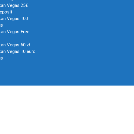
kan Vegas 25€
eposit
kan Vegas 100
us
kan Vegas Free
kan Vegas 60 zł
kan Vegas 10 euro
us