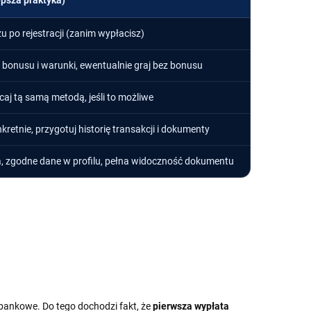
epsza praktyka)
u po rejestracji (zanim wypłacisz)
bonusu i warunki, ewentualnie graj bez bonusu
caj tą samą metodą, jeśli to możliwe
retnie, przygotuj historię transakcji i dokumenty
a, zgodne dane w profilu, pełna widoczność dokumentu
y bankowe. Do tego dochodzi fakt, że
pierwsza wypłata