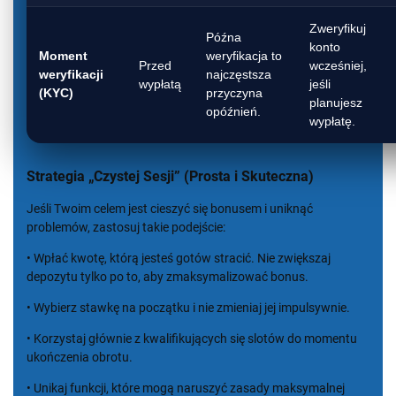
Zweryfikuj
Późna
konto
Moment
weryfikacja to
Przed
wcześniej,
weryfikacji
najczęstsza
wypłatą
jeśli
(KYC)
przyczyna
planujesz
opóźnień.
wypłatę.
Strategia „Czystej Sesji” (Prosta i Skuteczna)
Jeśli Twoim celem jest cieszyć się bonusem i uniknąć
problemów, zastosuj takie podejście:
• Wpłać kwotę, którą jesteś gotów stracić. Nie zwiększaj
depozytu tylko po to, aby zmaksymalizować bonus.
• Wybierz stawkę na początku i nie zmieniaj jej impulsywnie.
• Korzystaj głównie z kwalifikujących się slotów do momentu
ukończenia obrotu.
• Unikaj funkcji, które mogą naruszyć zasady maksymalnej