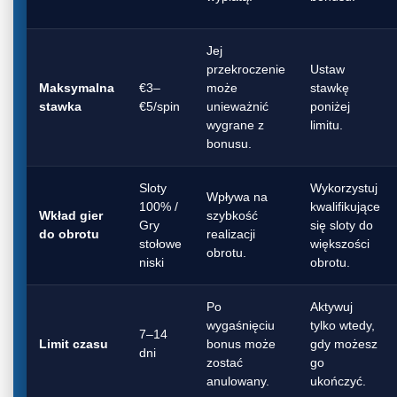
Jej
przekroczenie
Ustaw
Maksymalna
€3–
może
stawkę
stawka
€5/spin
unieważnić
poniżej
wygrane z
limitu.
bonusu.
Sloty
Wykorzystuj
Wpływa na
100% /
kwalifikujące
Wkład gier
szybkość
Gry
się sloty do
do obrotu
realizacji
stołowe
większości
obrotu.
niski
obrotu.
Po
Aktywuj
wygaśnięciu
tylko wtedy,
7–14
Limit czasu
bonus może
gdy możesz
dni
zostać
go
anulowany.
ukończyć.