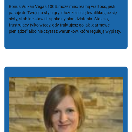
Bonus Vulkan Vegas 100% może mieć realną wartość, jeśli
pasuje do Twojego stylu gry: dłuższe sesje, kwalifikujące się
sloty, stabilne stawki i spokojny plan działania. Staje się
frustrujący tylko wtedy, gdy traktujesz go jak „darmowe
pieniądze” albo nie czytasz warunków, które regulują wypłaty.