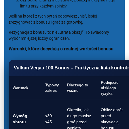
Czy potrafię utrzymać stawkę poniżej maksymalnego
limitu przy każdym spinie?
Jeśli na któreś z tych pytań odpowiesz „nie”, lepiej
zrezygnować z bonusu i grać za gotówkę.
Rezygnacja z bonusu to nie „utrata okazji”. To świadomy
wybór mniejszej liczby ograniczeń.
Warunki, które decydują o realnej wartości bonusu
Vulkan Vegas 100 Bonus – Praktyczna lista kontro
Podejście
Typowy
Dlaczego to
Warunek
niskiego
zakres
ważne
ryzyka
Określa, jak
Oblicz obrót
Wymóg
x30–
długo musisz
przed
obrotu
x45
grać przed
aktywacją
wypłatą.
bonusu.