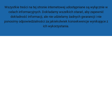
Wszystkie treści na tej stronie internetowej udostępniane są wyłącznie w
celach informacyjnych. Dokładamy wszelkich starań, aby zapewnić
dokładność informacji, ale nie udzielamy żadnych gwarancji i nie
ponosimy odpowiedzialności za jakiekolwiek konsekwencje wynikające z
ich wykorzystania.