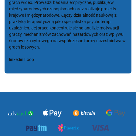
grach wideo. Prowadzi badania empiryczne, publikuje w
międzynarodowych czasopismach oraz realizuje projekty
krajowe i międzynarodowe. Łączy działalność naukową z
praktyką terapeutyczną jako specjalistka psychoterapii
uzależnień. Jej praca koncentruje się na analizie motywacji
graczy, mechanizmów zachowań hazardowych oraz wpływu
środowiska cyfrowego na współczesne formy uczestnictwa w
grach losowych.
linkedin
Loop