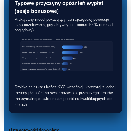
Typowe przyczyny opóźnień wypłat
(sesje bonusowe)
Praktyczny model pokazujący, co najczęściej powoduje
czas oczekiwania, gdy aktywny jest bonus 100% (rozkład
poglądowy).
Rozkład poglądowy – w celach edukacyjnych i zarządzania oczekiwaniami
Brak ukończonego KYC / odrzucone dokumenty
36%
Nieukończony obrót / gra w wykluczonych grach
28%
Niezgodność metody płatności lub danych
18%
Weryfikacja ryzyka (duża wygrana / nietypowy wzorzec gry)
10%
Czas przetwarzania bankowego (po stronie dostawcy)
8%
Szybka ścieżka: ukończ KYC wcześniej, korzystaj z jednej
metody płatności na swoje nazwisko, przestrzegaj limitów
maksymalnej stawki i realizuj obrót na kwalifikujących się
slotach.
Lista gotowości do wypłaty