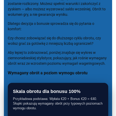
zostanie rozliczony. Możesz spełnić warunki i zakończyć z
zyskiem — albo możesz wyzerować saldo wcześniej. Obrót to
wolumen gry, a nie gwarancja wyniku.
Dlatego decyzja o bonusie sprowadza się do pytania o
komfort:
Czy chcesz zobowiązać się do dłuższego cyklu obrotu, czy
wolisz grać za gotówkę z mniejszą liczbą ograniczeń?
Aby lepiej to zobrazować, poniżej znajduje się wykres w
ciemnoniebieskiej stylistyce, pokazujący, jak rośnie wymagany
obrót wraz ze wzrostem poziomu wymagań wageringowych.
Wymagany obrót a poziom wymogu obrotu
Skala obrotu dla bonusu 100%
Przykładowa podstawa: Wpłata €20 + Bonus €20 = €40.
Słupki pokazują wymagany obrót przy typowych poziomach
wymogu obrotu.