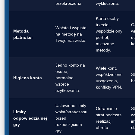
przekroczona.
wykluczona.
Karta osoby
trzeciej,
O
Wpłata i wypłata
Metoda
współdzielony
w
na metodę na
płatności
portfel,
d
Twoje nazwisko.
mieszane
ko
metody.
Jedno konto na
Wiele kont,
osobę,
współdzielone
St
Higiena konta
normalne
urządzenia,
b
wzorce
konflikty VPN.
użytkowania.
Ustawione limity
Odrabianie
S
Limity
wpłat/strat/czasu
strat podczas
wy
odpowiedzialnej
przed
realizacji
i
gry
rozpoczęciem
obrotu.
st
gry.