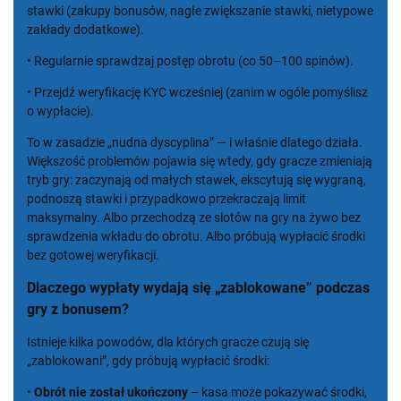
stawki (zakupy bonusów, nagłe zwiększanie stawki, nietypowe
zakłady dodatkowe).
• Regularnie sprawdzaj postęp obrotu (co 50–100 spinów).
• Przejdź weryfikację KYC wcześniej (zanim w ogóle pomyślisz
o wypłacie).
To w zasadzie „nudna dyscyplina” — i właśnie dlatego działa.
Większość problemów pojawia się wtedy, gdy gracze zmieniają
tryb gry: zaczynają od małych stawek, ekscytują się wygraną,
podnoszą stawki i przypadkowo przekraczają limit
maksymalny. Albo przechodzą ze slotów na gry na żywo bez
sprawdzenia wkładu do obrotu. Albo próbują wypłacić środki
bez gotowej weryfikacji.
Dlaczego wypłaty wydają się „zablokowane” podczas
gry z bonusem?
Istnieje kilka powodów, dla których gracze czują się
„zablokowani”, gdy próbują wypłacić środki:
•
Obrót nie został ukończony
– kasa może pokazywać środki,